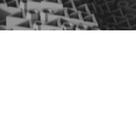
Repositorio de
algoritmos desarrollados
en la Cátedra:
Expert Systems - Optimizing resources with low-
precision feature selection: A performance
analysis of logarithmic division and stochastic
rounding
AUTORES: Suárez-Marcote, S., Morán-Fernández,
L., & Bolón-Canedo, V.
ACCESO A GITHUB