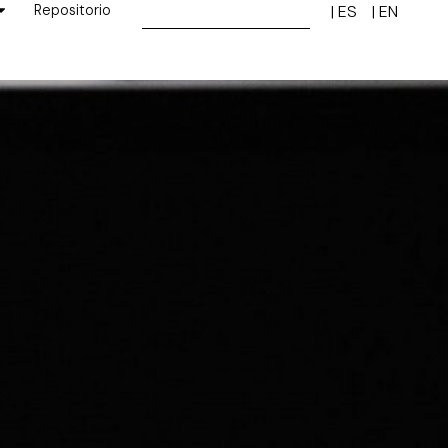
Repositorio
| ES
| EN